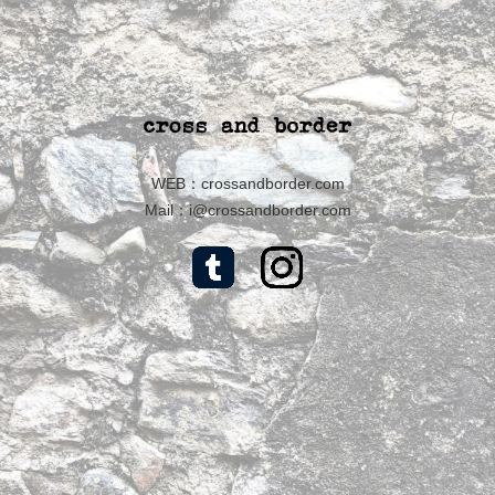
WEB：
crossandborder.com
Mail：
i@crossandborder.com