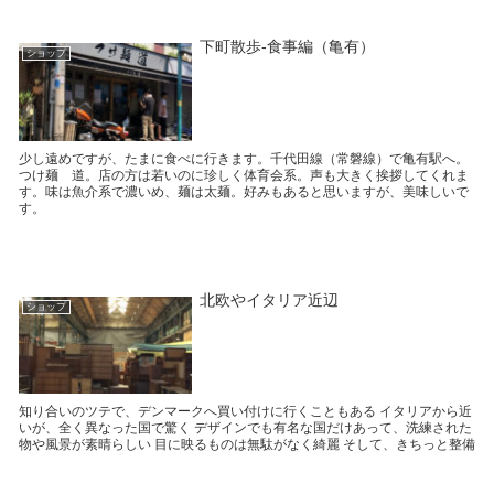
下町散歩-食事編（亀有）
ショップ
少し遠めですが、たまに食べに行きます。千代田線（常磐線）で亀有駅へ。
つけ麺 道。店の方は若いのに珍しく体育会系。声も大きく挨拶してくれま
す。味は魚介系で濃いめ、麺は太麺。好みもあると思いますが、美味しいで
す。
北欧やイタリア近辺
ショップ
知り合いのツテで、デンマークへ買い付けに行くこともある イタリアから近
いが、全く異なった国で驚く デザインでも有名な国だけあって、洗練された
物や風景が素晴らしい 目に映るものは無駄がなく綺麗 そして、きちっと整備