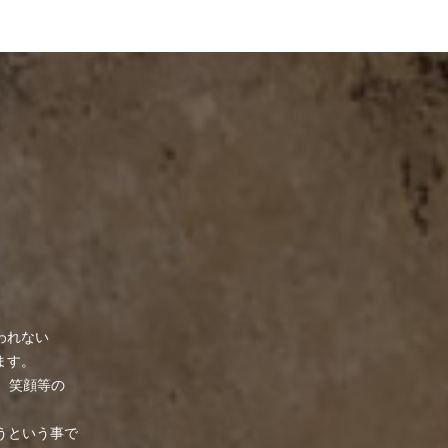
われない
ます。
、笑顔等の
くそうという事で