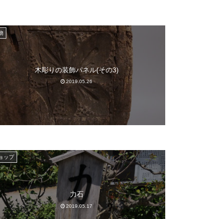
物
木彫りの装飾パネル(その3)
2019.05.26
ョップ
力石
2019.05.17