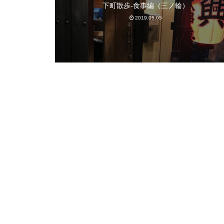
下町散歩-食事編（三ノ輪）
2019.05.05