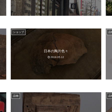
ショップ
品
日本の陶片色々
2019.05.12
品物
品