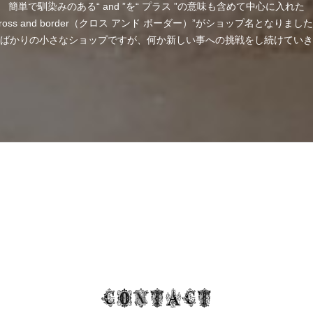
簡単で馴染みのある“ and ”を“ プラス ”の意味も含めて中心に入れた
cross and border（クロス アンド ボーダー）”がショップ名となりまし
ばかりの小さなショップですが、何か新しい事への挑戦をし続けていき