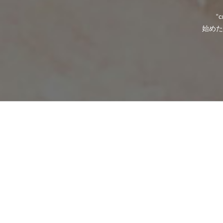
“
始めた