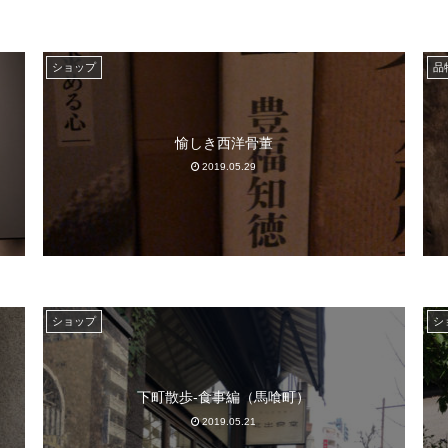
ショップ
品
愉しき西洋骨董
2019.05.29
ショップ
シ
下町散歩-食事編（馬喰町）
2019.05.21