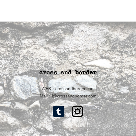
WEB：
crossandborder.com
Mail：
i@crossandborder.com