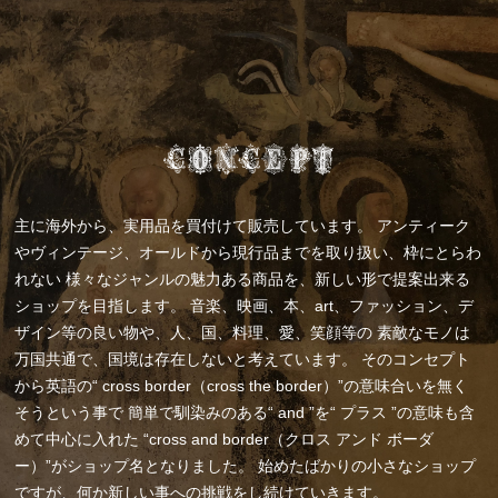
主に海外から、実用品を買付けて販売しています。
アンティーク
やヴィンテージ、オールドから現行品までを取り扱い、枠にとらわ
れない
様々なジャンルの魅力ある商品を、新しい形で提案出来る
ショップを目指します。
音楽、映画、本、art、ファッション、デ
ザイン等の良い物や、人、国、料理、愛、笑顔等の
素敵なモノは
万国共通で、国境は存在しないと考えています。
そのコンセプト
から英語の“ cross border（cross the border）”の意味合いを無く
そうという事で
簡単で馴染みのある“ and ”を“ プラス ”の意味も含
めて中心に入れた
“cross and border（クロス アンド ボーダ
ー）”がショップ名となりました。
始めたばかりの小さなショップ
ですが、何か新しい事への挑戦をし続けていきます。