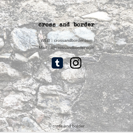
WEB：
crossandborder.com
Mail：
i@crossandborder.com
© cross and border