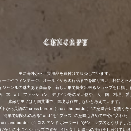
主に海外から、実用品を買付けて販売しています。
ィークやヴィンテージ、オールドから現行品までを取り扱い、枠にとら
なジャンルの魅力ある商品を、新しい形で提案出来るショップを目指し
画、本、art、ファッション、デザイン等の良い物や、人、国、料理、愛
素敵なモノは万国共通で、国境は存在しないと考えています。
から英語の“ cross border（cross the border）”の意味合いを無
簡単で馴染みのある“ and ”を“ プラス ”の意味も含めて中心に入れた
cross and border（クロス アンド ボーダー）”がショップ名となりまし
ばかりの小さなショップですが、何か新しい事への挑戦をし続けていき