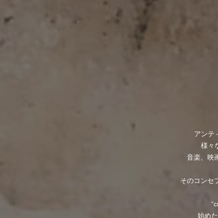
アンテ
様々
音楽、映
そのコンセプト
“
始めた