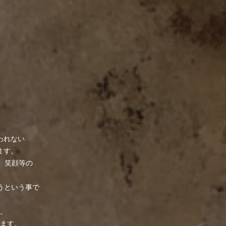
われない
ます。
、笑顔等の
くそうという事で
た。
ます。