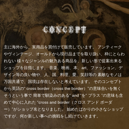
主に海外から、実用品を買付けて販売しています。
アンティーク
やヴィンテージ、オールドから現行品までを取り扱い、枠にとらわ
れない
様々なジャンルの魅力ある商品を、新しい形で提案出来る
ショップを目指します。
音楽、映画、本、art、ファッション、デ
ザイン等の良い物や、人、国、料理、愛、笑顔等の
素敵なモノは
万国共通で、国境は存在しないと考えています。
そのコンセプト
から英語の“ cross border（cross the border）”の意味合いを無く
そうという事で
簡単で馴染みのある“ and ”を“ プラス ”の意味も含
めて中心に入れた
“cross and border（クロス アンド ボーダ
ー）”がショップ名となりました。
始めたばかりの小さなショップ
ですが、何か新しい事への挑戦をし続けていきます。