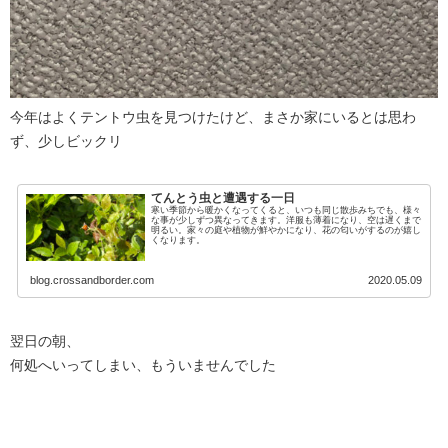
今年はよくテントウ虫を見つけたけど、まさか家にいるとは思わ
ず、少しビックリ
てんとう虫と遭遇する一日
寒い季節から暖かくなってくると、いつも同じ散歩みちでも、様々
な事が少しずつ異なってきます。洋服も薄着になり、空は遅くまで
明るい。家々の庭や植物が鮮やかになり、花の匂いがするのが嬉し
くなります。
blog.crossandborder.com
2020.05.09
翌日の朝、
何処へいってしまい、もういませんでした