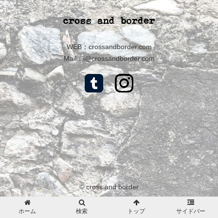
WEB：
crossandborder.com
Mail：
i@crossandborder.com
© cross and border
ホーム
検索
トップ
サイドバー