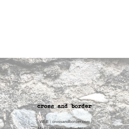
WEB：
crossandborder.com
Mail：
i@crossandborder.com