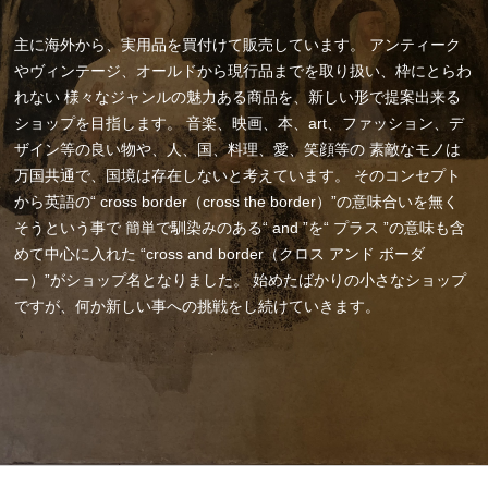
主に海外から、実用品を買付けて販売しています。
アンティーク
やヴィンテージ、オールドから現行品までを取り扱い、枠にとらわ
れない
様々なジャンルの魅力ある商品を、新しい形で提案出来る
ショップを目指します。
音楽、映画、本、art、ファッション、デ
ザイン等の良い物や、人、国、料理、愛、笑顔等の
素敵なモノは
万国共通で、国境は存在しないと考えています。
そのコンセプト
から英語の“ cross border（cross the border）”の意味合いを無く
そうという事で
簡単で馴染みのある“ and ”を“ プラス ”の意味も含
めて中心に入れた
“cross and border（クロス アンド ボーダ
ー）”がショップ名となりました。
始めたばかりの小さなショップ
ですが、何か新しい事への挑戦をし続けていきます。