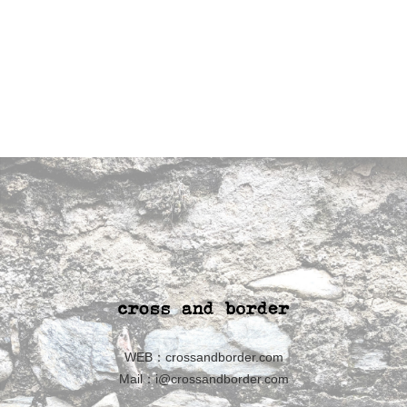
WEB：
crossandborder.com
Mail：
i@crossandborder.com