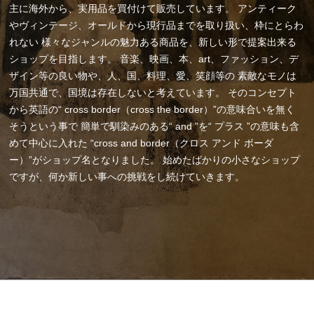
主に海外から、実用品を買付けて販売しています。
アンティーク
やヴィンテージ、オールドから現行品までを取り扱い、枠にとらわ
れない
様々なジャンルの魅力ある商品を、新しい形で提案出来る
ショップを目指します。
音楽、映画、本、art、ファッション、デ
ザイン等の良い物や、人、国、料理、愛、笑顔等の
素敵なモノは
万国共通で、国境は存在しないと考えています。
そのコンセプト
から英語の“ cross border（cross the border）”の意味合いを無く
そうという事で
簡単で馴染みのある“ and ”を“ プラス ”の意味も含
めて中心に入れた
“cross and border（クロス アンド ボーダ
ー）”がショップ名となりました。
始めたばかりの小さなショップ
ですが、何か新しい事への挑戦をし続けていきます。