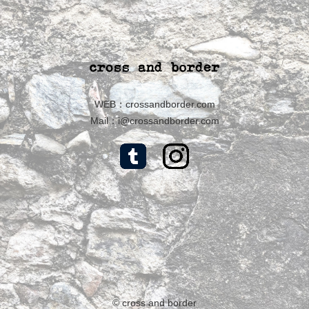
WEB：
crossandborder.com
Mail：
i@crossandborder.com
© cross and border