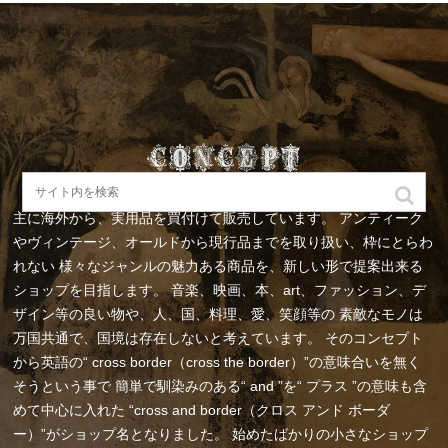
主に海外から、実用品を買付けて販売しています。
アンティーク
やヴィンテージ、オールドから現行品までを取り扱い、枠にとらわ
れない
様々なジャンルの魅力ある商品を、新しい形で提案出来る
ショップを目指します。
音楽、映画、本、art、ファッション、デ
ザイン等の良い物や、人、国、料理、愛、笑顔等の
素敵なモノは
万国共通で、国境は存在しないと考えています。
そのコンセプト
から英語の“ cross border（cross the border）”の意味合いを無く
そうという事で
簡単で馴染みのある“ and ”を“ プラス ”の意味も含
めて中心に入れた
“cross and border（クロス アンド ボーダ
ー）”がショップ名となりました。
始めたばかりの小さなショップ