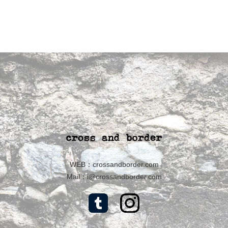
WEB：
crossandborder.com
Mail：
i@crossandborder.com