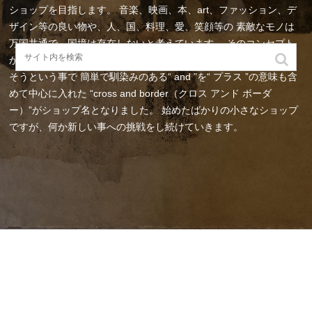
ショップを目指します。
音楽、映画、本、art、ファッション、デ
ザイン等の良い物や、人、国、料理、愛、笑顔等の
素敵なモノは
万国共通で、国境は存在しないと考えています。
そのコンセプト
から英語の“ cross border（cross the border）”の意味合いを無く
そうという事で
簡単で馴染みのある“ and ”を“ プラス ”の意味も含
めて中心に入れた
“cross and border（クロス アンド ボーダ
ー）”がショップ名となりました。
始めたばかりの小さなショップ
ですが、何か新しい事への挑戦をし続けていきます。