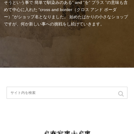
そうという事で
簡単で馴染みのある“ and ”を“ プラス ”の意味も含
めて中心に入れた
“cross and border（クロス アンド ボーダ
ー）”がショップ名となりました。
始めたばかりの小さなショップ
ですが、何か新しい事への挑戦をし続けていきます。