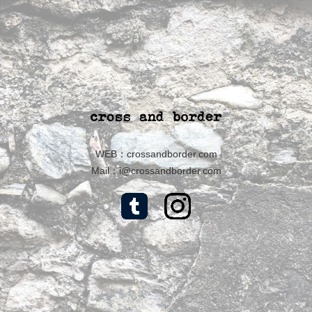
WEB：
crossandborder.com
Mail：
i@crossandborder.com