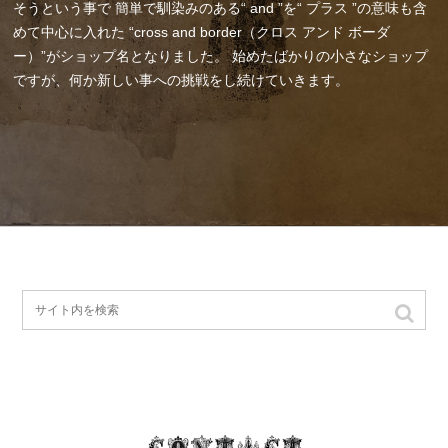
そうという事で
簡単で馴染みのある“ and ”を“ プラス ”の意味も含
めて中心に入れた
“cross and border（クロス アンド ボーダ
ー）”がショップ名となりました。
始めたばかりの小さなショップ
ですが、何か新しい事への挑戦をし続けていきます。