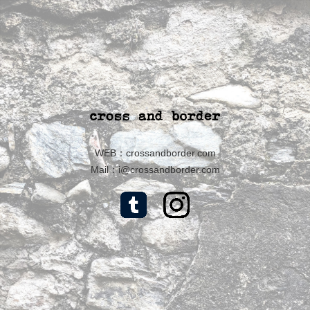
WEB：
crossandborder.com
Mail：
i@crossandborder.com