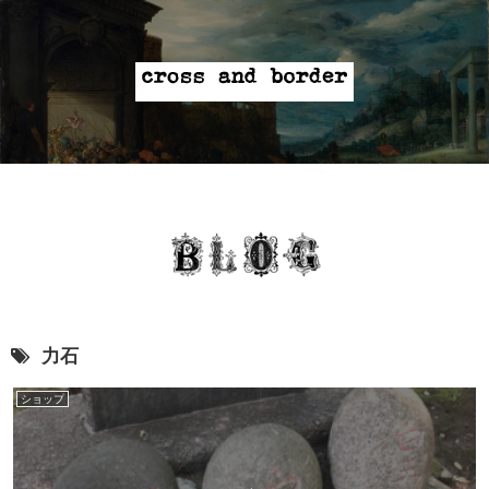
力石
ショップ