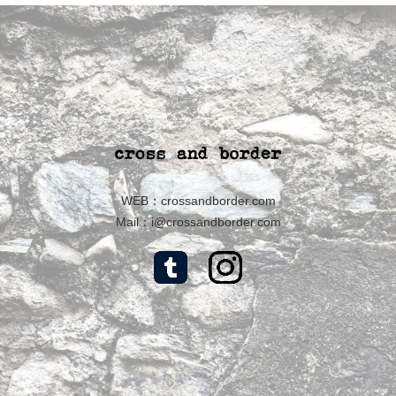
WEB：
crossandborder.com
Mail：
i@crossandborder.com