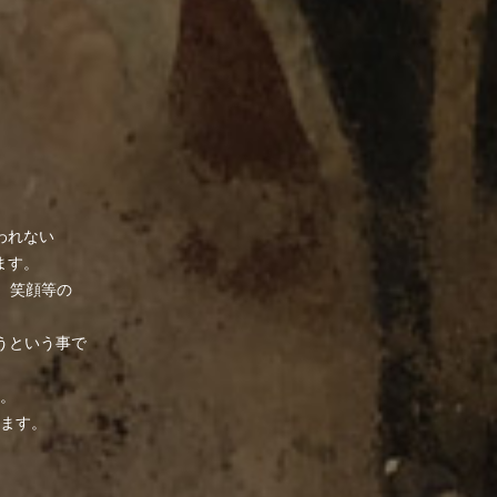
われない
ます。
、笑顔等の
くそうという事で
た。
ます。