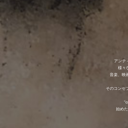
アンテ
様々
音楽、映
そのコンセプト
“
始めた