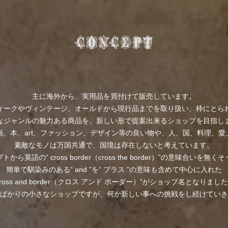
主に海外から、実用品を買付けて販売しています。
ィークやヴィンテージ、オールドから現行品までを取り扱い、枠にとら
なジャンルの魅力ある商品を、新しい形で提案出来るショップを目指し
画、本、art、ファッション、デザイン等の良い物や、人、国、料理、愛
素敵なモノは万国共通で、国境は存在しないと考えています。
から英語の“ cross border（cross the border）”の意味合いを無
簡単で馴染みのある“ and ”を“ プラス ”の意味も含めて中心に入れた
cross and border（クロス アンド ボーダー）”がショップ名となりまし
ばかりの小さなショップですが、何か新しい事への挑戦をし続けていき